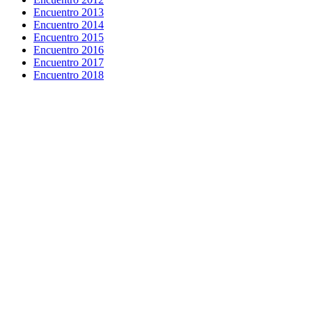
Encuentro 2013
Encuentro 2014
Encuentro 2015
Encuentro 2016
Encuentro 2017
Encuentro 2018