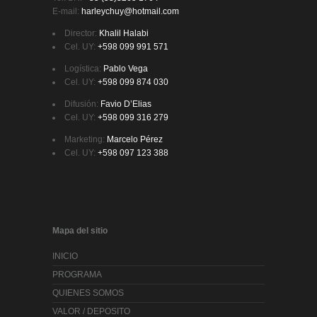
E-mail:
harleychuy@hotmail.com
Director:
Khalil Halabi
Cel. UY:
+598 099 991 571
Logística:
Pablo Vega
Cel. UY:
+598 099 874 030
Difusión:
Favio D’Elias
Cel. UY:
+598 099 316 279
Marketing:
Marcelo Pérez
Cel. UY:
+598 097 123 388
Mapa del sitio
INICIO
PROGRAMA
QUIENES SOMOS
VALOR / DEPOSITO