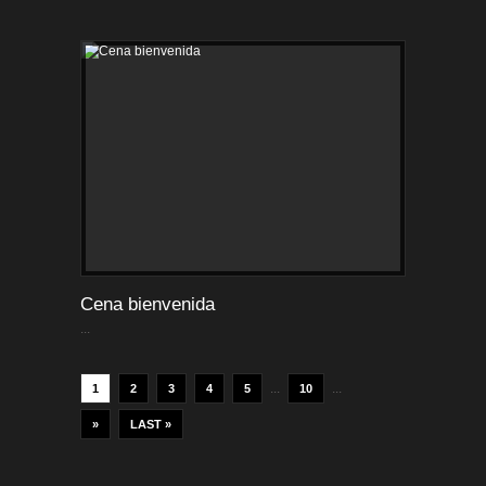
Cena bienvenida
...
...
...
1
2
3
4
5
10
»
LAST »