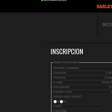
INICI
INSCRIPCION
Datos Personales
Nombre y Apellido
Domicilio
Camp
Teléfono
Camp
E-mail
Email O
Documento
Ca
Ciudad / País
Integra algún grupo?
si
no
Cuál?
Camiseta