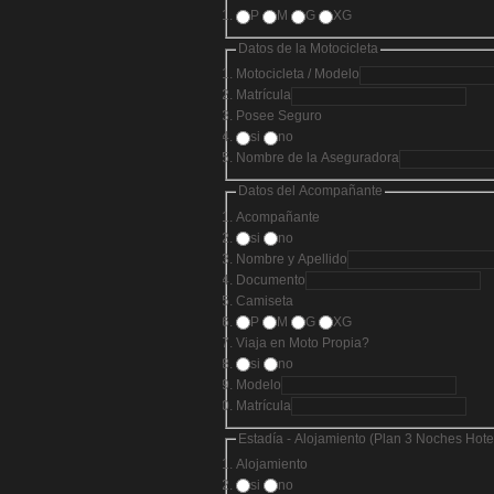
P
M
G
XG
Datos de la Motocicleta
Motocicleta / Modelo
Matrícula
Posee Seguro
si
no
Nombre de la Aseguradora
Datos del Acompañante
Acompañante
si
no
Nombre y Apellido
Documento
Camiseta
P
M
G
XG
Viaja en Moto Propia?
si
no
Modelo
Matrícula
Estadía - Alojamiento (Plan 3 Noches Hotel 
Alojamiento
si
no