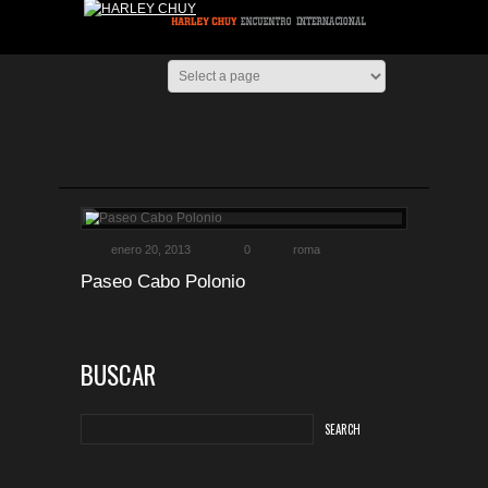
enero 20, 2013
0
roma
Paseo Cabo Polonio
BUSCAR