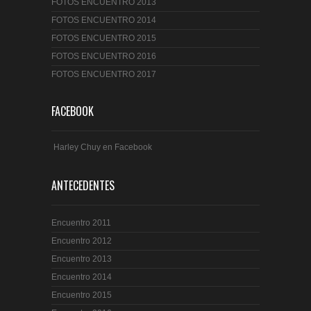
FOTOS ENCUENTRO 2013
FOTOS ENCUENTRO 2014
FOTOS ENCUENTRO 2015
FOTOS ENCUENTRO 2016
FOTOS ENCUENTRO 2017
FACEBOOK
Harley Chuy en Facebook
ANTECEDENTES
Encuentro 2011
Encuentro 2012
Encuentro 2013
Encuentro 2014
Encuentro 2015