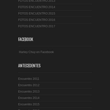
FOTOS ENCUENTRO 2013
FOTOS ENCUENTRO 2014
FOTOS ENCUENTRO 2015
FOTOS ENCUENTRO 2016
FOTOS ENCUENTRO 2017
FACEBOOK
Harley Chuy en Facebook
ANTECEDENTES
Encuentro 2011
Encuentro 2012
Encuentro 2013
Encuentro 2014
Encuentro 2015