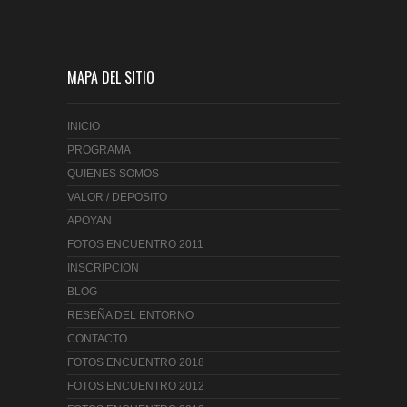
MAPA DEL SITIO
INICIO
PROGRAMA
QUIENES SOMOS
VALOR / DEPOSITO
APOYAN
FOTOS ENCUENTRO 2011
INSCRIPCION
BLOG
RESEÑA DEL ENTORNO
CONTACTO
FOTOS ENCUENTRO 2018
FOTOS ENCUENTRO 2012