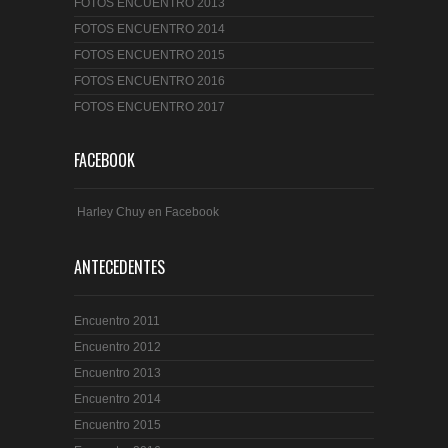
FOTOS ENCUENTRO 2013
FOTOS ENCUENTRO 2014
FOTOS ENCUENTRO 2015
FOTOS ENCUENTRO 2016
FOTOS ENCUENTRO 2017
FACEBOOK
Harley Chuy en Facebook
ANTECEDENTES
Encuentro 2011
Encuentro 2012
Encuentro 2013
Encuentro 2014
Encuentro 2015