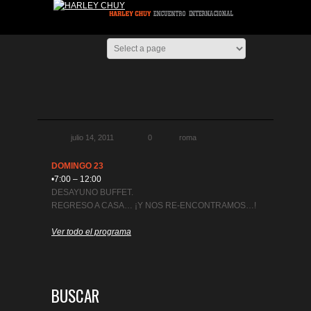
julio 14, 2011
0
roma
DOMINGO 23
•7:00 – 12:00
DESAYUNO BUFFET.
REGRESO A CASA… ¡Y NOS RE-ENCONTRAMOS…!
Ver todo el programa
BUSCAR