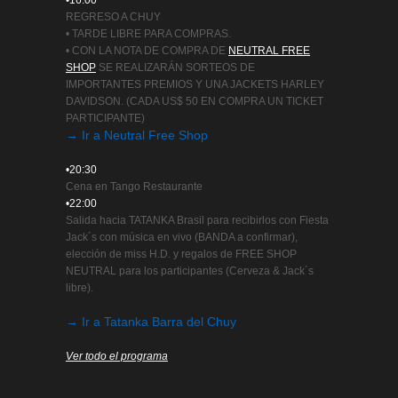
•16:00
REGRESO A CHUY
• TARDE LIBRE PARA COMPRAS.
• CON LA NOTA DE COMPRA DE
NEUTRAL FREE
SHOP
SE REALIZARÁN SORTEOS DE
IMPORTANTES PREMIOS Y UNA JACKETS HARLEY
DAVIDSON. (CADA US$ 50 EN COMPRA UN TICKET
PARTICIPANTE)
→ Ir a Neutral Free Shop
•20:30
Cena en Tango Restaurante
•22:00
Salida hacia TATANKA Brasil para recibirlos con Fiesta
Jack´s con música en vivo (BANDA a confirmar),
elección de miss H.D. y regalos de FREE SHOP
NEUTRAL para los participantes (Cerveza & Jack´s
libre).
→ Ir a Tatanka Barra del Chuy
Ver todo el programa