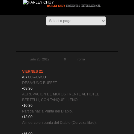
julio 25, 2012
0
roma
VIERNES 21
•07:00 – 09:00
DESAYUNO BUFFET.
•09:30
AGRUPACIÓN DE MOTOS FRENTE AL HOTEL
BERTELLI, CON TANQUE LLENO.
•10:30
Partida hacia Punta del Diablo.
•13:00
Almuerzo en punta del Diablo (Cerveza libre).