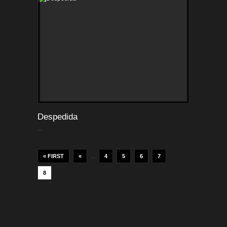
Despedida
...
...
« FIRST
«
4
5
6
7
8