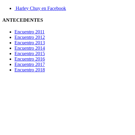
Harley Chuy en Facebook
ANTECEDENTES
Encuentro 2011
Encuentro 2012
Encuentro 2013
Encuentro 2014
Encuentro 2015
Encuentro 2016
Encuentro 2017
Encuentro 2018