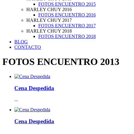
FOTOS ENCUENTRO 2015
HARLEY CHUY 2016
FOTOS ENCUENTRO 2016
HARLEY CHUY 2017
FOTOS ENCUENTRO 2017
HARLEY CHUY 2018
FOTOS ENCUENTRO 2018
BLOG
CONTACTO
FOTOS ENCUENTRO 2013
Cena Despedida
...
Cena Despedida
...