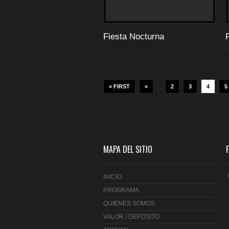
Fiesta Nocturna
...
..
...
« FIRST
«
2
3
4
5
MAPA DEL SITIO
INICIO
PROGRAMA
QUIENES SOMOS
VALOR / DEPOSITO