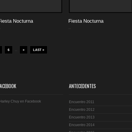
Fiesta Nocturna
Fiesta Nocturna
.
...
...
6
»
LAST »
FACEBOOK
ANTECEDENTES
Harley Chuy en Facebook
Encuentro 2011
Encuentro 2012
Encuentro 2013
Encuentro 2014