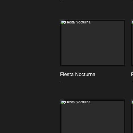
...
..
Fiesta Nocturna
...
..